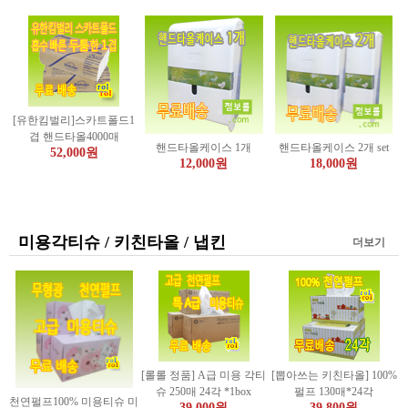
[유한킴벌리]스카트폴드1
겹 핸드타올4000매
핸드타올케이스 1개
핸드타올케이스 2개 set
52,000원
12,000원
18,000원
미용각티슈 / 키친타올 / 냅킨
더보기
[롤롤 정품] A급 미용 각티
[뽑아쓰는 키친타올] 100%
슈 250매 24각 *1box
펄프 130매*24각
천연펄프100% 미용티슈 미
39,000원
39,800원