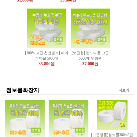
31,600원
39,800원
[100% 고급 천연펄프] 페이
[보급형] 핸드타올 고급
퍼타올 5000매
5000매 무형광
35,800원
37,000원
점보롤화장지
더보기
[고급정품]점보롤300m2겹