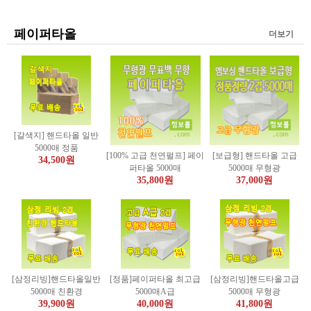
페이퍼타올
더보기
[갈색지] 핸드타올 일반
5000매 정품
[100% 고급 천연펄프] 페이
[보급형] 핸드타올 고급
34,500원
퍼타올 5000매
5000매 무형광
35,800원
37,000원
[삼정리빙]핸드타올일반
[정품]페이퍼타올 최고급
[삼정리빙]핸드타올고급
5000매 친환경
5000매A급
5000매 무형광
39,900원
40,000원
41,800원