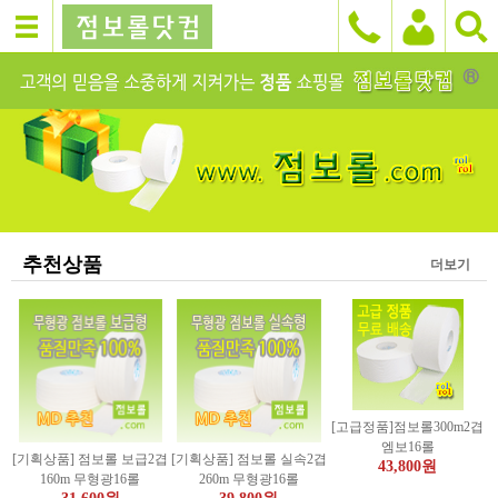
추천상품
더보기
[고급정품]점보롤300m2겹
엠보16롤
[기획상품] 점보롤 보급2겹
[기획상품] 점보롤 실속2겹
43,800원
160m 무형광16롤
260m 무형광16롤