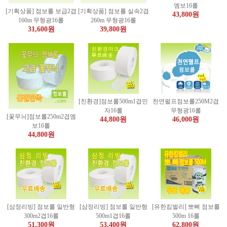
엠보16롤
[기획상품] 점보롤 보급2겹
[기획상품] 점보롤 실속2겹
43,800원
160m 무형광16롤
260m 무형광16롤
31,600원
39,800원
[친환경]점보롤500m1겹민
천연펄프점보롤250M2겹
자16롤
무형광16롤
[꽃무늬]점보롤250m2겹엠
44,800원
46,000원
보16롤
44,800원
[삼정리빙] 점보롤 일반형
[삼정리빙] 점보롤 일반형
[유한킴벌리] 뽀삐 점보롤
300m2겹16롤
500m1겹16롤
500m 16롤
51,300원
53,400원
62,800원